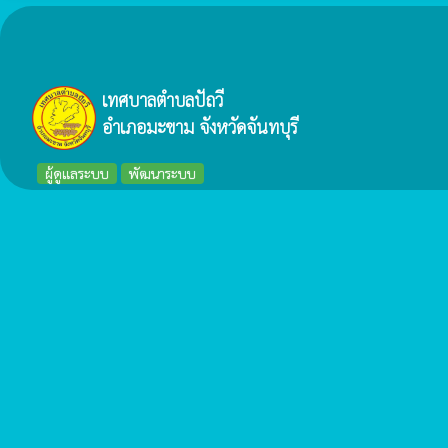
เทศบาลตำบลปัถวี
อำเภอมะขาม จังหวัดจันทบุรี
ผู้ดูแลระบบ
พัฒนาระบบ