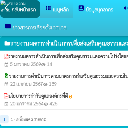
arrow_back_ios
apps
account_box
volume_do
กลับหน้าแรก
เมนูหลัก
ข้อมูลบุคลากร
folder
ข่าวสารการเลือกตั้งเทศบาล
รายงานผลการดำเนินการเพื่อส่งเสริมคุณธรรมแ
folder
รายงานผลการดำเนินการเพื่อส่งเสริมคุณธรรมและความโปร่งใ
5 มกราคม 2569
14
event
visibility
find_in_page
รายงานการดำเนินการตามมาตรการส่งเสริมคุณธรรมและความ
22 เมษายน 2567
189
event
visibility
นโยบายการกำกับดูแลองค์กรที่ดี
whatshot
20 มกราคม 2564
426
event
visibility
1
1 - 3 (ทั้งหมด 3 รายการ)