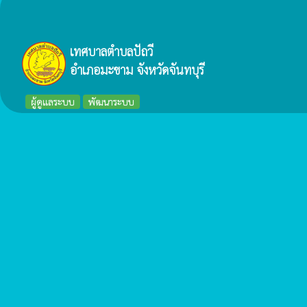
เทศบาลตำบลปัถวี
อำเภอมะขาม จังหวัดจันทบุรี
ผู้ดูแลระบบ
พัฒนาระบบ