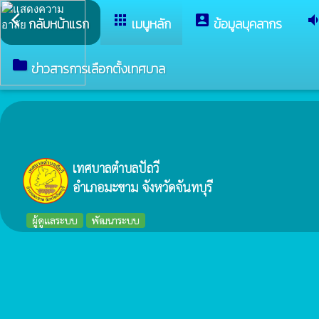
arrow_back_ios
apps
account_box
volume_do
กลับหน้าแรก
เมนูหลัก
ข้อมูลบุคลากร
folder
ข่าวสารการเลือกตั้งเทศบาล
เทศบาลตำบลปัถวี
อำเภอมะขาม จังหวัดจันทบุรี
ผู้ดูแลระบบ
พัฒนาระบบ