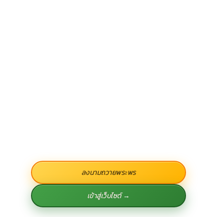
ลงนามถวายพระพร
เข้าสู่เว็บไซต์ →