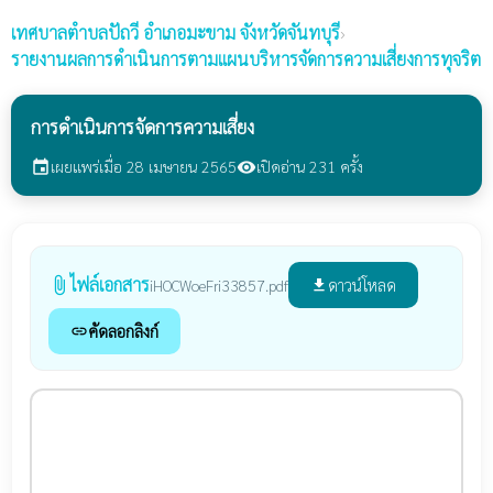
เทศบาลตำบลปัถวี
อำเภอมะขาม จังหวัดจันทบุรี
›
รายงานผลการดำเนินการตามแผนบริหารจัดการความเสี่ยงการทุจริต
การดำเนินการจัดการความเสี่ยง
เผยแพร่เมื่อ 28 เมษายน 2565
เปิดอ่าน 231 ครั้ง
event
visibility
ไฟล์เอกสาร
attach_file
ดาวน์โหลด
iHOCWoeFri33857.pdf
file_download
คัดลอกลิงก์
link